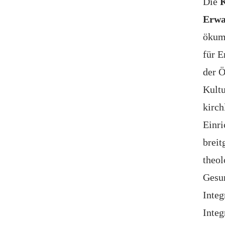
Die
K
Erwa
ökum
für E
der Ö
Kultu
kirch
Einr
breit
theol
Gesun
Inte
Integ