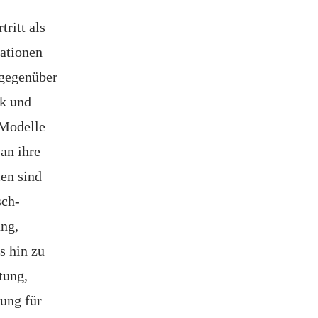
ritt als
ationen
 gegenüber
ik und
 Modelle
an ihre
en sind
sch-
ung,
s hin zu
tung,
ung für