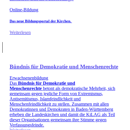
Online-Bildung
Das neue Bildungsportal der Kirchen.
Weiterlesen
Bündnis für Demokratie und Menschenrechte
Erwachsenenbildung
Das
Bündnis für Demokratie und
Menschenrechte
betont als demokratische Mehrheit, sich
gemeinsam gegen jegliche Form von Extremismus,
Antisemitismus, Islamfeindlichkeit und
Menschenfeindlichkeit zu stellen. Zusammen mit allen
Demokratinnen und Demokraten in Baden-Württemberg
erheben die Landeskirchen und damit die KiLAG als Teil
dieser Organisationen gemeinsam ihre Stimme gegen
Verfassungsfeinde.